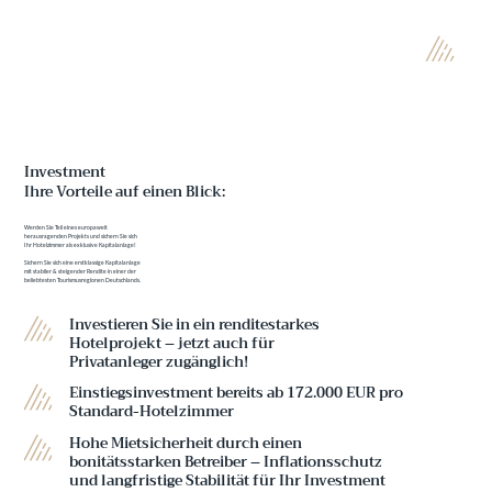
Investment
Ihre Vorteile auf einen Blick:
Werden Sie Teil eines europaweit
herausragenden Projekts und sichern Sie sich
Ihr Hotelzimmer als exklusive Kapitalanlage!
Sichern Sie sich eine erstklassige Kapitalanlage
mit stabiler & steigender Rendite in einer der
beliebtesten Tourismusregionen Deutschlands.
Investieren Sie in ein renditestarkes
Hotelprojekt – jetzt auch für
Privatanleger zugänglich!
Einstiegsinvestment bereits ab 172.000 EUR pro
Standard-Hotelzimmer
Hohe Mietsicherheit durch einen
bonitätsstarken Betreiber – Inflationsschutz
und langfristige Stabilität für Ihr Investment