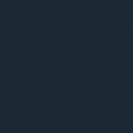
THE 
Hote
Unter Zleep Ho
Sie sich entspa
kostenloses WL