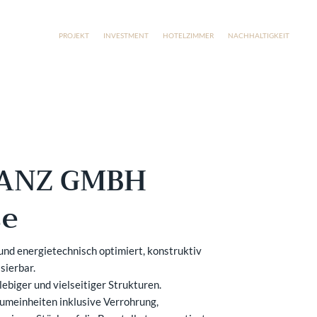
PROJEKT
INVESTMENT
HOTELZIMMER
NACHHALTIGKEIT
MO
TANZ GMBH
se
nd energietechnisch optimiert, konstruktiv
sierbar.
biger und vielseitiger Strukturen.
umeinheiten inklusive Verrohrung,