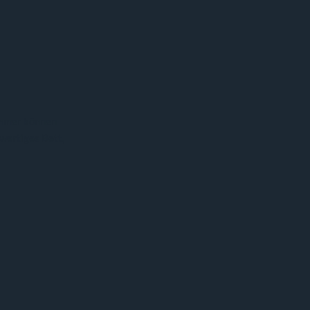
Zimmer können
hwertiges Bett,