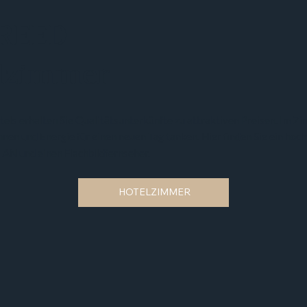
REED
lzimmer
tels erhalten Sie Qualitätsunterkünfte zu attraktiven Preisen. Im 
nnen und Energie für einen neuen Tag tanken. Hier finden Sie ein hoc
AN und einen Flachbildfernseher.
HOTELZIMMER